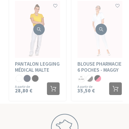
PANTALON LEGGING
BLOUSE PHARMACIE
MÉDICAL MALTE
6 POCHES - MAGGY
Jersey
Jersey
Jersey
PC
PC
PC
Blanc
Marine
Noir
Blanc
Blanc/Anthracite
Noir/Fuchsia
A partir de
A partir de
28,80 €
35,50 €