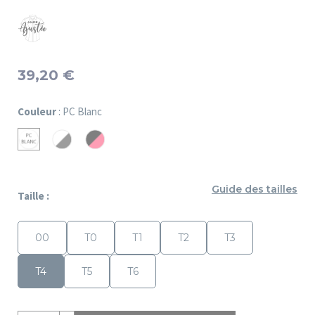
39,20 €
Couleur
: PC Blanc
PC
PC
PC
Blanc/Anthracite
Noir/Fuchsia
Blanc
Guide des tailles
Taille :
00
T0
T1
T2
T3
T4
T5
T6