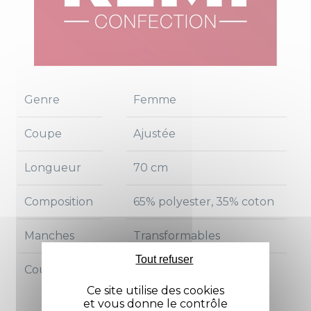
Genre
Femme
Coupe
Ajustée
Longueur
70 cm
Composition
65% polyester, 35% coton
Manches
Transformables
Tout refuser
Couleur
Blanc
Blanc / Couleur
Ce site utilise des cookies
et vous donne le contrôle
Noir / Couleur