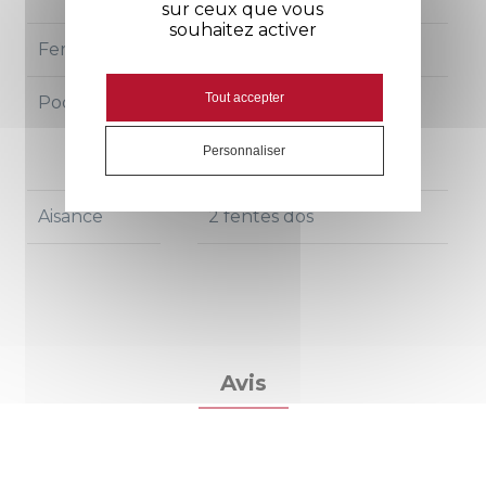
sur ceux que vous
souhaitez activer
Fermeture
Pressions calottées
Tout accepter
Poches
1 poche poitrine
2 poches BIP
Personnaliser
2 poches basses
Aisance
2 fentes dos
Avis