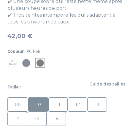
✔️ Une coupe sobre qui reste nette même après
plusieurs heures de port
✔️ Trois teintes intemporelles qui s’adaptent à
tous les univers médicaux
42,00 €
Couleur
: PC Noir
PC
PC
PC
Blanc
Marine
Noir
Guide des tailles
Taille :
00
T0
T1
T2
T3
T4
T5
T6