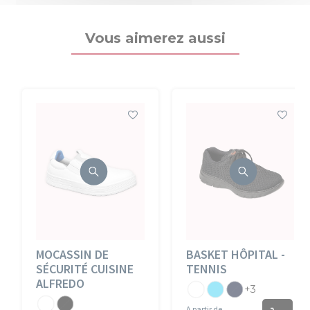
Vous aimerez aussi
MOCASSIN DE
BASKET HÔPITAL -
SÉCURITÉ CUISINE
TENNIS
ALFREDO
Blanc
Atoll
Marine
+3
Blanc
Noir
A partir de