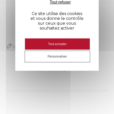
Compositio
65% polyester, 35% cot
Tout refuser
N
on
Avis
Ce site utilise des cookies
et vous donne le contrôle
Manches
Longues
sur ceux que vous
souhaitez activer
Couleur
Blanc
Marine
Tout accepter
Commentaires (0)
Noir
Personnaliser
Fermeture
Pressions calottées
Aucun avis n'a été publié pour le moment.
Poches
1 poche poitrine
2 poches basses
Aisance
Fentes côtés