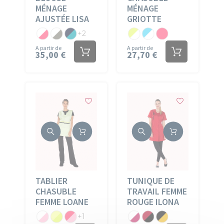
MÉNAGE
MÉNAGE
AJUSTÉE LISA
GRIOTTE
PC
PC
PC
PC
PC
PC
+2
Blanc/Fuchsia
Blanc/Gris
Marine/Turquoise
Grany/Blanc
Atoll/Blanc
Fuchsia
A partir de
A partir de
35,00 €
27,70 €
moyen
TABLIER
TUNIQUE DE
CHASUBLE
TRAVAIL FEMME
FEMME LOANE
ROUGE ILONA
PC
PC
PC
PC
PC
PC
+1