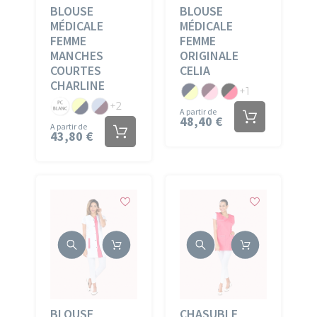
BLOUSE
BLOUSE
MÉDICALE
MÉDICALE
FEMME
FEMME
MANCHES
ORIGINALE
COURTES
CELIA
CHARLINE
PC
PC
PC
+1
PC
PC
PC
+2
Marine/Anis
Iris/Rose
Noir/Fuchsia
A partir de
48,40 €
Blanc
Anis/Marine
Ciel/Iris
A partir de
43,80 €
BLOUSE
CHASUBLE