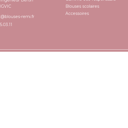
NGVIC
Blouses scolaires
Accessoires
t@blouses-remi.fr
5.03.11