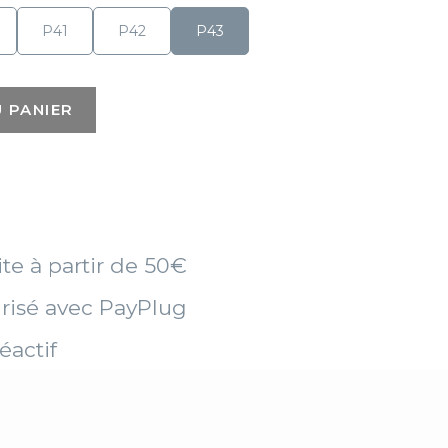
P41
P42
P43
 PANIER
ite à partir de 50€
risé avec PayPlug
éactif