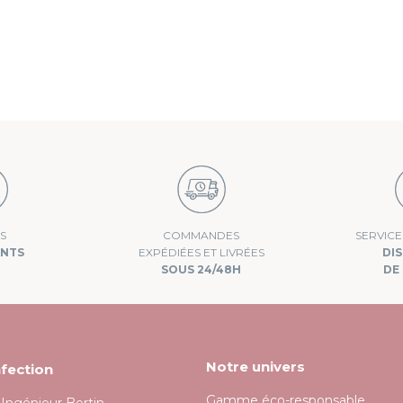
conformément à la politique de confidentialité.
COMMANDES
S
SERVIC
EXPÉDIÉES ET LIVRÉES
ANTS
DI
SOUS 24/48H
DE 
Notre univers
fection
Gamme éco-responsable
l'Ingénieur Bertin