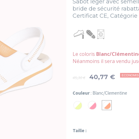
Sabot léger avec semell
bride de sécurité rabatt
Certificat CE, Catégori
Le coloris
Blanc/Clémentin
Néanmoins il sera vendu jus
40,77 €
ECONOMIS
45,30 €
Couleur
: Blanc/Clementine
Blanc/Grany
Blanc/Fuchsia
Blanc/Clementin
Taille :