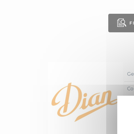
F
Ge
Co