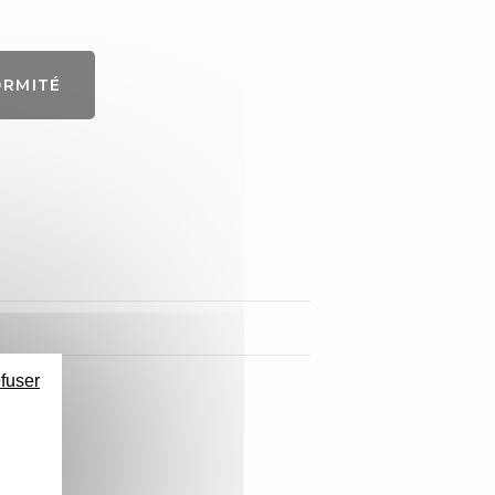
ORMITÉ
efuser