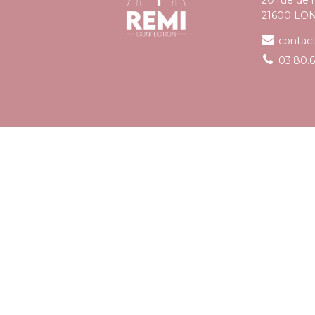
21600 LO
contac
03.80.6