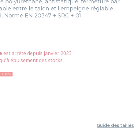
e polyuréthane, antistatique, fermeture par
able entre le talon et l'empeigne réglable.
e I, Norme EN 20347 + SRC + 01
e
est arrêté
depuis janvier 2023.
qu'à épuisement des stocks.
EZ 10%
e
Guide des tailles