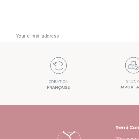
J’accepte que mes données soient utilisées pour traiter ma demande, 
STOCK
CRÉATION
IMPORT
FRANÇAISE
Rémi Con
20 rue de 