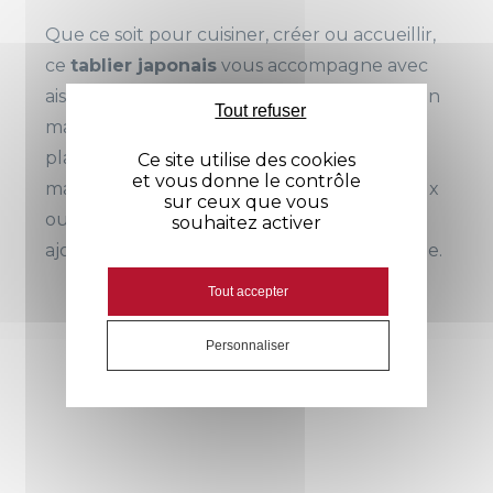
Que ce soit pour cuisiner, créer ou accueillir,
ce
tablier japonais
vous accompagne avec
aisance et style. Le croisé dans le dos offre un
Tout refuser
maintien parfait, tandis que la poche
plaquée garde vos accessoires à portée de
Ce site utilise des cookies
et vous donne le contrôle
main. Les tissus disponibles, 100% coton doux
sur ceux que vous
ou poly-coton effet denim tendance,
souhaitez activer
ajoutent confort et modernité à votre tenue.
Genre
Mixte
Tout accepter
Longueur
95 cm
Personnaliser
Avis
Compositio
65% polyester, 35% cot
N
on
100% coton