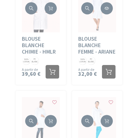
BLOUSE
BLOUSE
BLANCHE
BLANCHE
CHIMIE - HMLR
FEMME - ARIANE
Coton
PC
Coton
PC
Blanc
Blanc
Blanc
Blanc
A partir de
A partir de
39,60 €
32,00 €