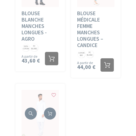
BLOUSE
BLOUSE
BLANCHE
MÉDICALE
MANCHES
FEMME
LONGUES -
MANCHES
AGRO
LONGUES –
CANDICE
Coton
PC
Coton
PC
Blanc
Blanc
A partir de
43,60 €
Bio
Blanc
A partir de
44,00 €
Blanc