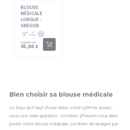
BLOUSE
MÉDICALE
LONGUE -
GREGOR
Coton
PC
PC
Bio
Blanc
Ciel
A partir de
45,00 €
Blanc
Bien choisir sa blouse médicale
Le tissu qu’il faut choisir selon votre rythme, posez-
vous une vraie question : combien d'heures vous allez
porter votre blouse médicale, combien de lavages par