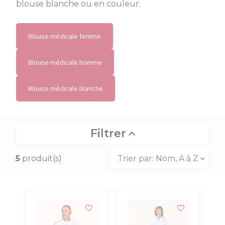
blouse blanche ou en couleur.
Blouse médicale femme
Blouse médicale homme
Blouse médicale blanche
Filtrer
Filtres actifs
5
produit(s)
Trier par: Nom, A à Z
Manches : Longues
Prix
Taille
Coupe
Genre
Longueur
Manches
Couleur