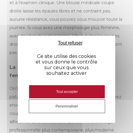
et à l'examen clinique. Une blouse médicale coupe
droite laisse les épaules libres et ne contraint pas,
aucune résistance, vous pouvez vous mouvoir toute la
journée. Si vous avez une morphologie plus féminine,
avec des hanches plus larges, il faut éviter les coupes
Tout refuser
droites qui ne feront que remonter et qui ne mettront
pas en valeur votre silhouette.
Ce site utilise des cookies
et vous donne le contrôle
La coupe cintrée, parfaite pour les
sur ceux que vous
souhaitez activer
femmes
On le sait vous ne voulez pas ressembler à un sac à
Tout accepter
patate dans votre
blouse médicale femme
. Vous avez
envie de vous sentir belle et à l’aise. La meilleure
Personnaliser
coupe c’est la coupe cintrée, elle structure la
silhouette sans contraindre. Elle donne une image
professionnelle plus contemporaine, plus moderne.