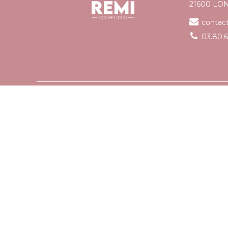
21600 LO
contac
03.80.6