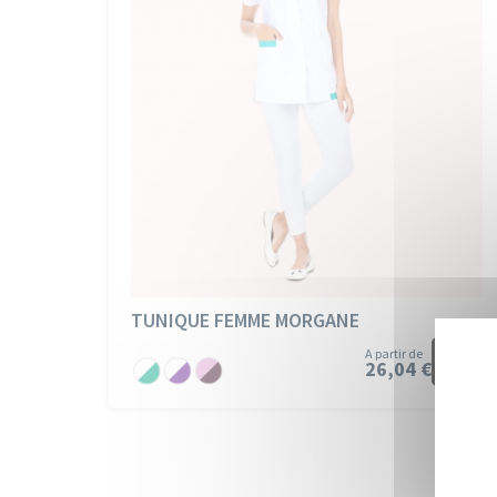
TUNIQUE FEMME MORGANE
A partir de
26,04 €
PC
PC
PC
Blanc/Vert
Blanc/Violine
Orchidee/Iris