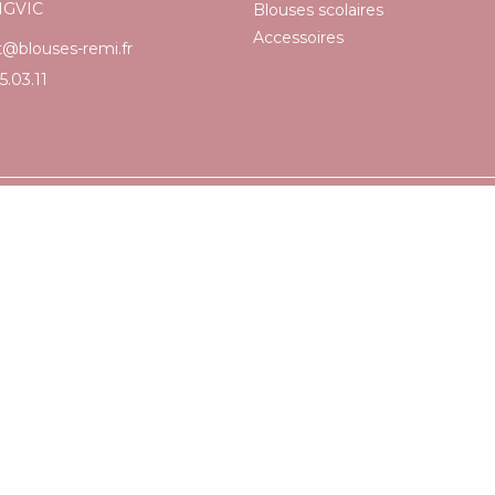
NGVIC
Blouses scolaires
Accessoires
t@blouses-remi.fr
5.03.11