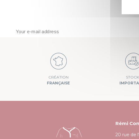
J’accepte que mes données soient utilisées pour traiter ma demande, 
STOCK
CRÉATION
IMPORT
FRANÇAISE
Rémi Con
20 rue de 