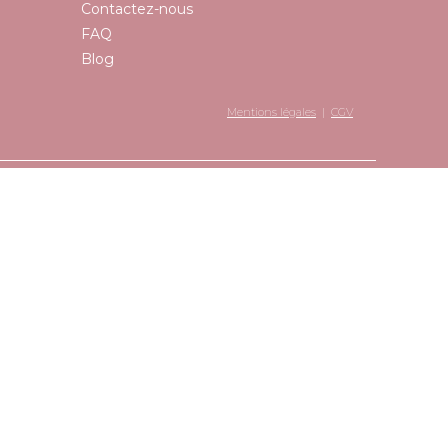
Contactez-nous
FAQ
Blog
Mentions légales
|
CGV