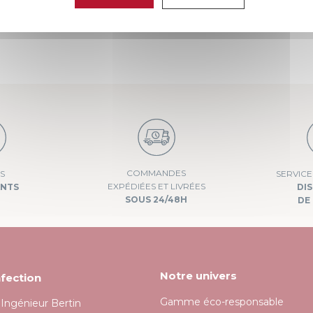
conformément à la politique de confidentialité.
COMMANDES
S
SERVIC
EXPÉDIÉES ET LIVRÉES
ANTS
DI
SOUS 24/48H
DE 
Notre univers
fection
Gamme éco-responsable
l'Ingénieur Bertin