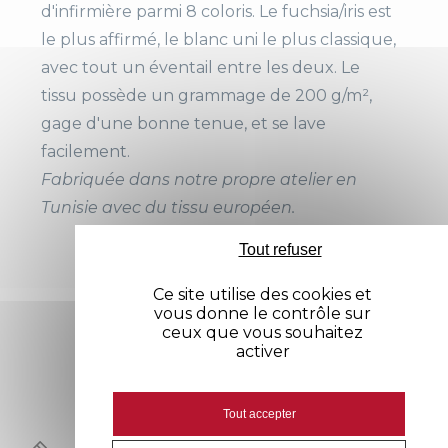
d'infirmière parmi 8 coloris. Le fuchsia/iris est
auche
le plus affirmé, le blanc uni le plus classique,
2 poches BIP
avec tout un éventail entre les deux. Le
2 poches basses
tissu possède un grammage de 200 g/m²,
Aisance
Fentes côtés
gage d'une bonne tenue, et se lave
facilement.
Fabriquée dans notre propre atelier en
Tunisie avec du tissu européen.
Tout refuser
Ce site utilise des cookies et
vous donne le contrôle sur
Avis
ceux que vous souhaitez
activer
Tout accepter