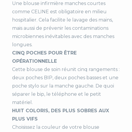
Une blouse
infirmière manches
courtes
N
on
comme CELINE est obligatoire en milieu
hospitalier. Cela facilite le lavage des mains,
Manches
Courtes
mais aussi de prévenir les contaminations
Couleur
Blanc
microbiennes inévitables avec des manches
Blanc / Couleur
longues.
Bleu
CINQ POCHES POUR ÊTRE
Rose
OPÉRATIONNELLE
Vert
Cette blouse de soin réunit cinq rangements :
Violet
deux poches BIP, deux poches basses et une
poche stylo sur la manche gauche. De quoi
Fermeture
Latérale
séparer le bip, le téléphone et le petit
Pressions calottées
matériel.
HUIT COLORIS, DES PLUS SOBRES AUX
Grammage
200 g/m²
PLUS VIFS
Choisissez la couleur de votre blouse
Poches
1 poche stylo manche g