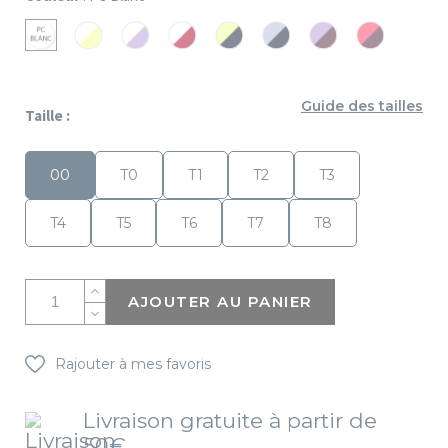
PC
PC
PC
PC
PC
PC
PC
PC
Blanc/Anis
Blanc/Parme
Blanc/Rouge
Anis/Marine
Ciel/Marine
Parme/Iris
Fuchsia/Iris
Blanc
Guide des tailles
Taille :
00
T0
T1
T2
T3
T4
T5
T6
T7
T8
AJOUTER AU PANIER
Rajouter à mes favoris
Livraison gratuite à partir de
50€