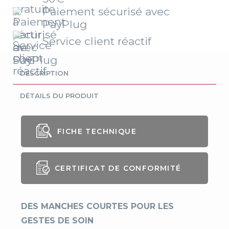
Paiement sécurisé avec
PayPlug
Service client réactif
DESCRIPTION
DÉTAILS DU PRODUIT
FICHE TECHNIQUE
Genre
Femme
CERTIFICAT DE CONFORMITÉ
Coupe
Classique
Longueur
75 cm
DES MANCHES COURTES POUR LES
GESTES DE SOIN
Compositio
65% polyester, 35% cot