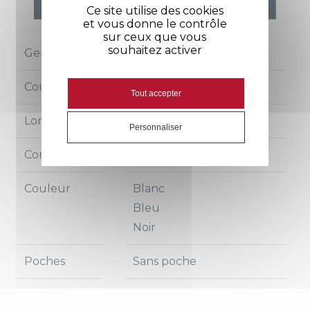
Ce site utilise des cookies
et vous donne le contrôle
sur ceux que vous
souhaitez activer
Genre
Femme
Coupe
Très ajustée
Tout accepter
Longueur
78 cm
Personnaliser
Composition
95% coton, 5% élasthane
Couleur
Blanc
Bleu
pas de lavage
Noir
industriel
Poches
Sans poche