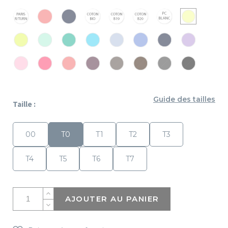
Paris
Paris
Paris
Coton
Coton
Coton
PC
PC
210
210
210
Bio
Blanc
Blanc
Blanc
Anis
PC
PC
PC
PC
PC
PC
PC
PC
Return
Return
Return
Blanc
B19
B20
Grany
Nil
Vert
Atoll
Ciel
Bleu
Marine
Parme
Blanc
Corail
Marine
PC
PC
PC
PC
PC
PC
PC
PC
Emeraude
Azur
Rose
Fuchsia
Corail
Iris
Taupe
Moka
Anthracite
Noir
Guide des tailles
Taille :
00
T0
T1
T2
T3
T4
T5
T6
T7
AJOUTER AU PANIER