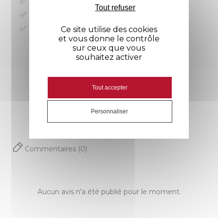
✅ Effet rafraîchissant durable
Tout refuser
✅ Protection UV UPF 50+
✅ Confort et liberté de mouvement
Ce site utilise des cookies
et vous donne le contrôle
sur ceux que vous
souhaitez activer
Avis
Tout accepter
Genre
Homme
Personnaliser
Manches
Courtes
Commentaires (0)
Couleur
Gris
Aucun avis n'a été publié pour le moment.