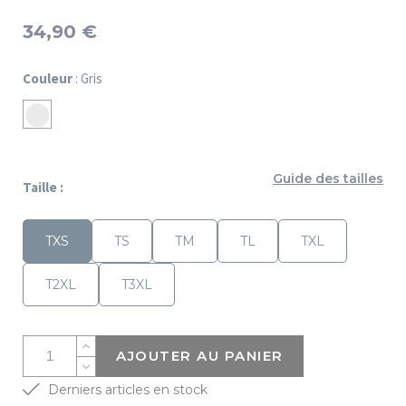
34,90 €
Couleur
: Gris
Gris
Guide des tailles
Taille :
TXS
TS
TM
TL
TXL
T2XL
T3XL
AJOUTER AU PANIER
Derniers articles en stock