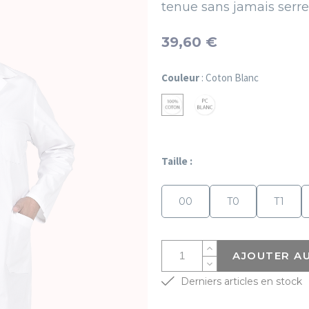
tenue sans
jamais serre
39,60 €
Couleur
: Coton Blanc
PC
Coton
Blanc
Blanc
Taille :
00
T0
T1
AJOUTER AU
Derniers articles en stock