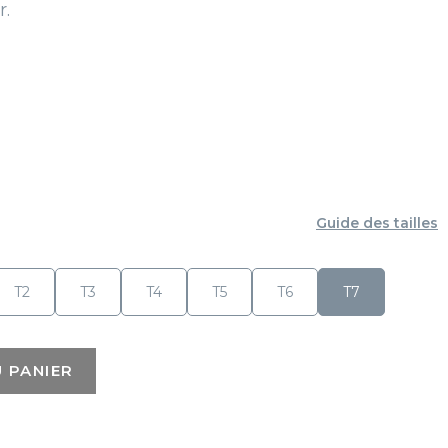
r.
Guide des tailles
T2
T3
T4
T5
T6
T7
 PANIER