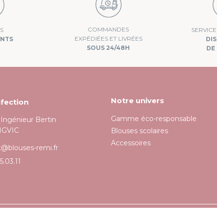
COMMANDES
S
SERVIC
EXPÉDIÉES ET LIVRÉES
ANTS
DI
SOUS 24/48H
DE 
Notre univers
fection
Gamme éco-responsable
l'Ingénieur Bertin
NGVIC
Blouses scolaires
Accessoires
t@blouses-remi.fr
5.03.11