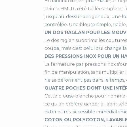
En laboratoire, en pharmacie, à l'hôp
chimie HMLR a été taillée ample et 
Co
jusqu'au-dessus des genoux, une l
contrôlée. Une blouse simple, fiable,
UN DOS RAGLAN POUR LES MOUV
Ma
Le dos raglan supprime les coutures a
coupe, mais c'est celui qui change l
Co
DES PRESSIONS INOX POUR UN H
Fe
La fermeture par pressions inox s'ou
fin de manipulation, sans multiplier 
Po
ne se déforment pas dans le temps,
QUATRE POCHES DONT UNE INTÉ
Cette blouse blanche pour homme co
ce qu'on préfère garder à l'abri : t
Ai
extérieures, accessible immédiateme
COTON OU POLYCOTON, LAVABLE 