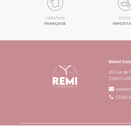
STOCK
CRÉATION
IMPORT
FRANÇAISE
Rémi Con
20 rue de 
21600 LO
contac
03.80.6