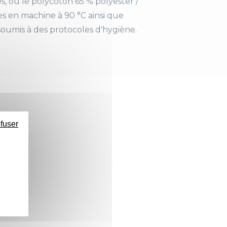
s, ou le polycoton 65 % polyester /
ges en machine à 90 °C ainsi que
soumis à des protocoles d'hygiène.
efuser