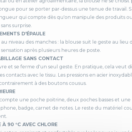
ital ou en atelier agroalimentaire, la blouse ne se choisi
longue pour se porter par-dessus une tenue de travail. 
mposition
65% polyester, 35% cot
ongueur qui compte dès qu'on manipule des produits o
100% coton
 sans surprise.
EMENTS D'ÉPAULE
nches
Longues
u niveau des manches : la blouse suit le geste au lieu de
a sensation après plusieurs heures de poste.
uleur
Blanc
ABILLAGE SANS CONTACT
rmeture
Pressions inox
vre et se ferme d'un seul geste. En pratique, cela veut d
les contacts avec le tissu. Les pressions en acier inoxydab
ches
1 poche poitrine
 contrairement à des boutons cousus.
1 poche poitrine intérie
RIEURE
2 poches basses
mpte une poche poitrine, deux poches basses et une po
éléphone, badge, carnet de notes. Le reste du matériel co
sance
Dos raglan
nt.
À 90 °C AVEC CHLORE