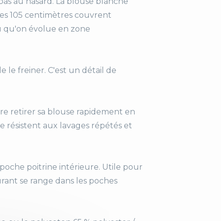
t pas au hasard. La blouse blanche
Ses 105 centimètres couvrent
on
u qu'on évolue en zone
 le freiner. C'est un détail de
ire retirer sa blouse rapidement en
le résistent aux lavages répétés et
ure
che poitrine intérieure. Utile pour
urant se range dans les poches