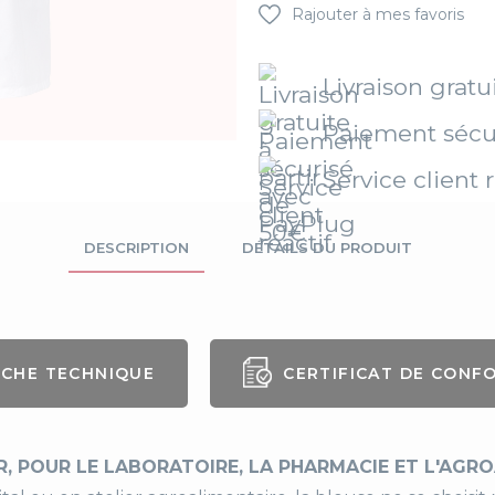
Rajouter à mes favoris
Livraison gratu
Paiement sécu
Service client r
DESCRIPTION
DÉTAILS DU PRODUIT
ICHE TECHNIQUE
CERTIFICAT DE CONF
nre
Homme
upe
Ample
, POUR LE LABORATOIRE, LA PHARMACIE ET L'AGR
ngueur
105 cm