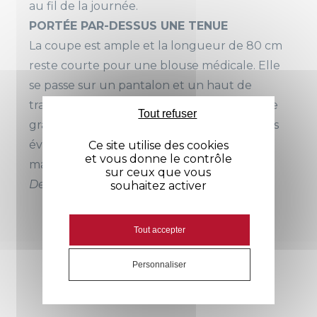
au fil de la journée.
PORTÉE PAR-DESSUS UNE TENUE
La coupe est ample et la longueur de 80 cm
reste courte pour une blouse médicale. Elle
se passe sur un pantalon et un haut de
travail sans compresser, et se retire aussi vite
Tout refuser
grâce aux pressions inox. Les fentes latérales
évitent que le vêtement tire quand vous
Ce site utilise des cookies
et vous donne le contrôle
marchez ou vous asseyez.
sur ceux que vous
Dessinée en France, cousu en Tunisie.
souhaitez activer
Tout accepter
Avis
Personnaliser