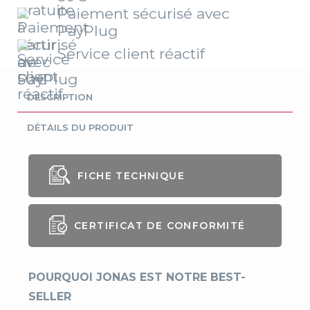
Paiement sécurisé avec
PayPlug
Service client réactif
DESCRIPTION
DÉTAILS DU PRODUIT
FICHE TECHNIQUE
Genre
Homme
CERTIFICAT DE CONFORMITÉ
Coupe
Ample
Longueur
80 cm
POURQUOI JONAS EST NOTRE BEST-
SELLER
Compositio
65% polyester, 35% cot