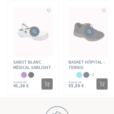
SABOT BLANC
BASKET HÔPITAL -
MÉDICAL SABLIGHT
TENNIS
Blanc
Violine
Noir
Blanc
Atoll
Marine
+3
A partir de
A partir de
41,20 €
55,50 €