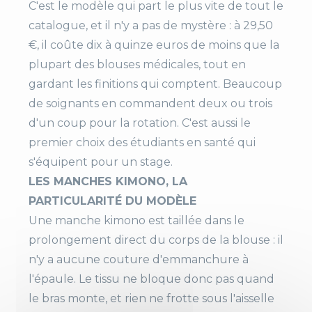
C'est le modèle qui part le plus vite de tout le
N
on
catalogue, et il n'y a pas de mystère : à 29,50
100% coton
€, il coûte dix à quinze euros de moins que la
plupart des blouses médicales, tout en
Manches
Courtes kimono
gardant les finitions qui comptent. Beaucoup
Couleur
Blanc
de soignants en commandent deux ou trois
d'un coup pour la rotation. C'est aussi le
Fermeture
Pressions inox
premier choix des étudiants en santé qui
s'équipent pour un stage.
Poches
1 poche poitrine avec c
LES MANCHES KIMONO, LA
ompartiment stylo
PARTICULARITÉ DU MODÈLE
2 poches basses
Une manche kimono est taillée dans le
prolongement direct du corps de la blouse : il
Aisance
Fentes côtés
n'y a aucune couture d'emmanchure à
l'épaule. Le tissu ne bloque donc pas quand
le bras monte, et rien ne frotte sous l'aisselle