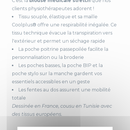
C'est la
blouse médicale stretch
que nos
clients physiothérapeutes adorent !
Compositio
65% polyester, 35% cot
Tissu souple, élastique et sa maille
N
on
Coolplus® offre une respirabilité inégalée. Ce
tissu technique évacue la transpiration vers
Manches
Courtes
l'extérieur et permet un séchage rapide
Couleur
Blanc
La poche poitrine passepoilée facilite la
Blanc / Couleur
personnalisation ou la broderie
Bleu
Les poches basses, la poche BIP et la
Vert
poche stylo sur la manche gardent vos
essentiels accessibles en un geste
Fermeture
Pressions calottées
Les fentes au dos assurent une mobilité
totale
Poches
1 poche BIP
Dessinée en France, cousu en Tunisie avec
1 poche poitrine
des tissus européens.
1 poche stylo manche g
auche