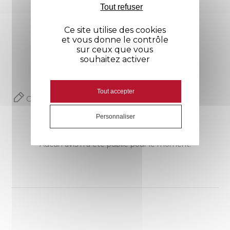
2 poches basses
Tout refuser
Avis
Ce site utilise des cookies
Aisance
2 fentes dos
et vous donne le contrôle
sur ceux que vous
souhaitez activer
Tout accepter
Commentaires (0)
Personnaliser
Aucun avis n'a été publié pour le moment.