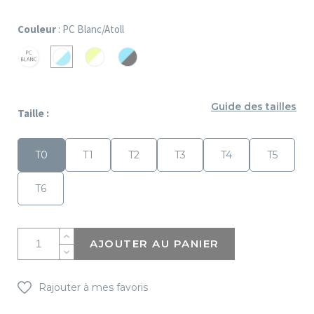
Couleur
: PC Blanc/Atoll
PC
PC
PC
PC
Blanc
Grany/Blanc
Atoll/Noir
Blanc/Atoll
Guide des tailles
Taille :
T0
T1
T2
T3
T4
T5
T6
AJOUTER AU PANIER
Rajouter à mes favoris