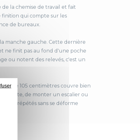
on
e la chemise de travail et fait
finition qui compte sur les
nance de bureaux.
 la manche gauche. Cette dernière
r, et ne finit pas au fond d'une poche
age ou notent des relevés, c'est un
gueur de 105 centimètres couvre bien
efuser
gauche
rcher vite, de monter un escalier ou
 lavages répétés sans se déforme