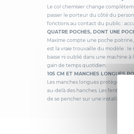
Co
Le col chemisier change complètement
passer le porteur du côté du personn
Ma
fonctions au contact du public : acc
QUATRE POCHES, DONT UNE POC
Co
Maxime compte une poche poitrine, 
est la vraie trouvaille du modèle : le 
basse ni oublié dans une machine à l
gain de temps quotidien.
Fe
105 CM ET MANCHES LONGUES P
Po
Les manches longues protègent les a
au-delà des hanches. Les fentes laté
de se pencher sur une installation. L
Ai