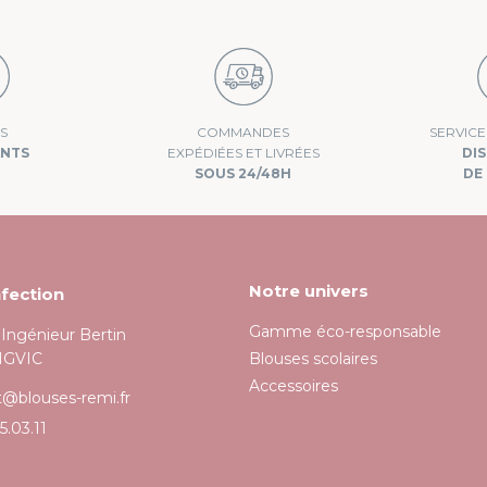
conformément à la politique de confidentialité.
COMMANDES
S
SERVIC
EXPÉDIÉES ET LIVRÉES
ANTS
DI
SOUS 24/48H
DE 
Notre univers
fection
Gamme éco-responsable
l'Ingénieur Bertin
NGVIC
Blouses scolaires
Accessoires
t@blouses-remi.fr
5.03.11