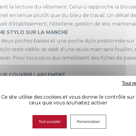
mposition
65% polyester, 35% cot
 la lecture du vêtement. Celui-ci rapproche la blouse d
el en tenue plutôt que du bleu de travail. Un détail de 
nches
Longues
ueil d'établissement, hôtellerie, gestion de site, mainte
HE STYLO SUR LA MANCHE
uleur
Blanc / Couleur
deux poches basses et une poche stylo positionnée sur
Bleu
stylo reste visible, se saisit d'une seule main sans fouille
Gris
aver. Pour tous ceux qui remplissent des fiches de pass
rmeture
Pressions inox
OUR COUVRIR LARGEMENT
ches
1 poche poitrine
vant-bras contre les projections de produits, et la lon
Tout r
1 poche stylo manche 
rales évitent la sensation d'être serré au moment de ma
Ce site utilise des cookies et vous donne le contrôle sur
2 poches basses
es pressions inox se clipsent d'un geste et résistent aux
ceux que vous souhaitez activer
sance
Fentes côtés
Tout accepter
Personnaliser
Avis