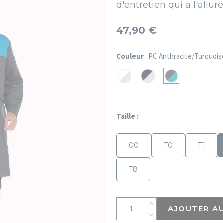
d'entretien qui a l'allur
47,90 €
Couleur
: PC Anthracite/Turquois
PC
PC
PC
Blanc/Gris
Marine/Gris
Anthracite/Turqu
Perle
Perle
Taille :
00
T0
T1
T8
AJOUTER AU