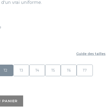
e d'un vrai uniforme.
e
oise
Guide des tailles
T2
T3
T4
T5
T6
T7
 PANIER