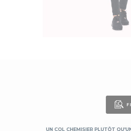
F
Ge
Lo
UN COL CHEMISIER PLUTÔT QU'U