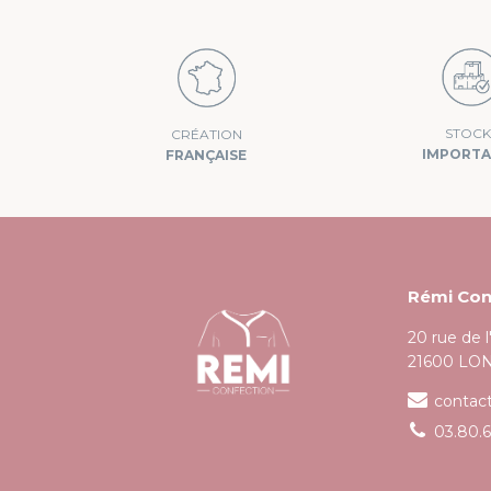
J’accepte que mes données soient utilisées pour traiter ma demande, 
STOCK
CRÉATION
IMPORT
FRANÇAISE
Rémi Con
20 rue de 
21600 LO
contac
03.80.6