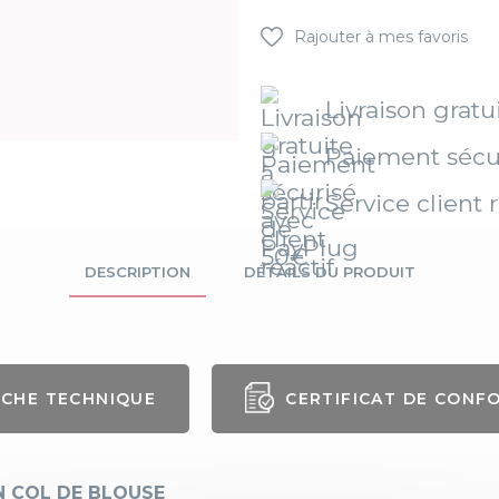
Rajouter à mes favoris
Livraison gratu
Paiement sécu
Service client r
DESCRIPTION
DÉTAILS DU PRODUIT
ICHE TECHNIQUE
CERTIFICAT DE CONF
nre
Homme
ngueur
105 cm
N COL DE BLOUSE