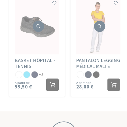
BASKET HÔPITAL -
PANTALON LEGGING
TENNIS
MÉDICAL MALTE
Blanc
Atoll
Marine
Jersey
Jersey
Jersey
+3
Blanc
Marine
Noir
A partir de
A partir de
55,50 €
28,80 €