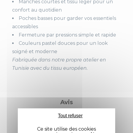
Manches courtes et tissu léger pour un
confort au quotidien
Compositio
50% coton, 50% polyest
Poches basses pour garder vos essentiels
N
er
accessibles
65% polyester, 35% cot
Fermeture par pressions simple et rapide
on
Couleurs pastel douces pour un look
soigné et moderne
Manches
Courtes
Fabriquée dans notre propre atelier en
Couleur
Blanc / Couleur
Tunisie avec du tissu européen.
Noir
Vert
Violet
Avis
Fermeture
Pressions sous patte
Tout refuser
Poches
2 poches basses
Ce site utilise des cookies