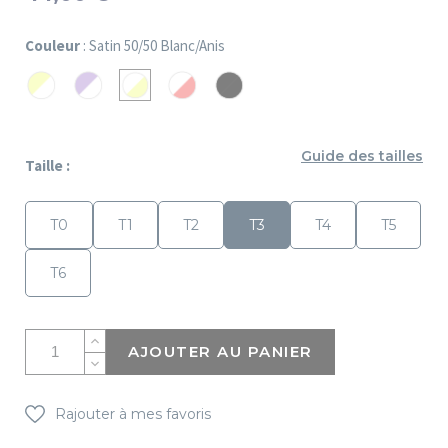
Couleur
: Satin 50/50 Blanc/Anis
PC
PC
Satin
Satin
Satin
Anis/Blanc
Parme/Blanc
50/50
50/50
50/50
Blanc/Corail
Noir
Blanc/Anis
Guide des tailles
Taille :
T0
T1
T2
T3
T4
T5
T6
AJOUTER AU PANIER
Rajouter à mes favoris