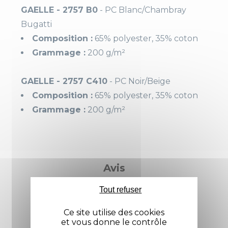
GAELLE - 2757 B0
- PC Blanc/Chambray
Bugatti
Composition :
65% polyester, 35% coton
Grammage :
200 g/m²
GAELLE - 2757 C410
- PC Noir/Beige
Composition :
65% polyester, 35% coton
Grammage :
200 g/m²
Genre
Femme
Coupe
Classique
Avis
Longueur
75 cm
Tout refuser
Compositio
65% polyester, 35% cot
N
on
Ce site utilise des cookies
et vous donne le contrôle