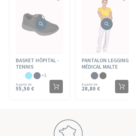
BASKET HÔPITAL -
PANTALON LEGGING
TENNIS
MÉDICAL MALTE
Blanc
Atoll
Marine
Jersey
Jersey
Jersey
+3
Blanc
Marine
Noir
A partir de
A partir de
55,50 €
28,80 €