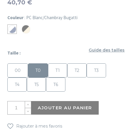
40,70 €
Couleur
: PC Blanc/Chambray Bugatti
PC
PC
Noir/Beige
Blanc/Chambray
Bugatti
Guide des tailles
Taille :
00
T0
T1
T2
T3
T4
T5
T6
AJOUTER AU PANIER
Rajouter à mes favoris