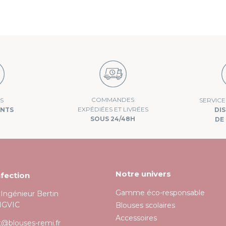
conformément à la politique de confidentialité.
COMMANDES
S
SERVIC
EXPÉDIÉES ET LIVRÉES
ANTS
DI
SOUS 24/48H
DE 
Notre univers
fection
Gamme éco-responsable
l'Ingénieur Bertin
NGVIC
Blouses scolaires
Accessoires
t@blouses-remi.fr