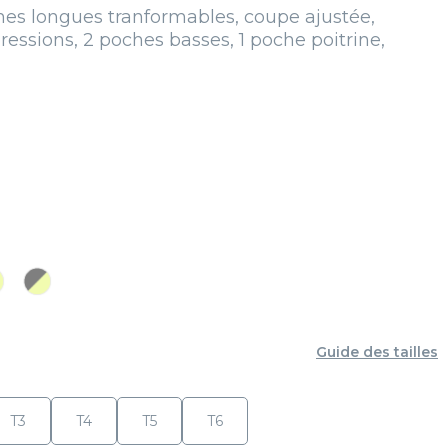
s longues tranformables, coupe ajustée,
ressions, 2 poches basses, 1 poche poitrine,
PC
hsia
hsia/Grany
Noir/Grany
Guide des tailles
T3
T4
T5
T6