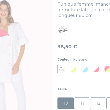
Tunique femme, manche
fermeture latérale par p
longueur 80 cm
38,50 €
Couleur
: PC Blanc
PC
PC
PC
PC
PC
Blanc/Grany
Blanc/Atoll
Blanc/Fuc
Fuc
Blanc
Taille :
T0
T1
T2