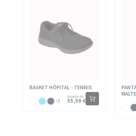
BASKET HÔPITAL - TENNIS
PANTA
MALT
A partir de
55,50 €
Blanc
Atoll
Marine
+3
Jersey
Je
Blanc
Ma