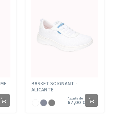
MME
BASKET SOIGNANT -
ALICANTE
A partir de
67,00 €
Blanc
Marine
Noir