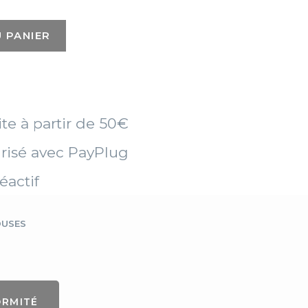
 PANIER
ite à partir de 50€
risé avec PayPlug
éactif
OUSES
ORMITÉ