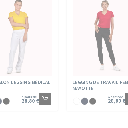
LON LEGGING MÉDICAL
LEGGING DE TRAVAIL FE
E
MAYOTTE
A partir de
A partir de
28,80 €
28,80 €
rsey
Jersey
Jersey
Jersey
Jersey
rine
Noir
Blanc
Marine
Noir