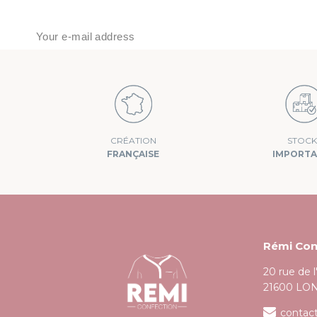
J’accepte que mes données soient utilisées pour traiter ma demande, 
STOCK
CRÉATION
IMPORT
FRANÇAISE
Rémi Con
20 rue de 
21600 LO
contac