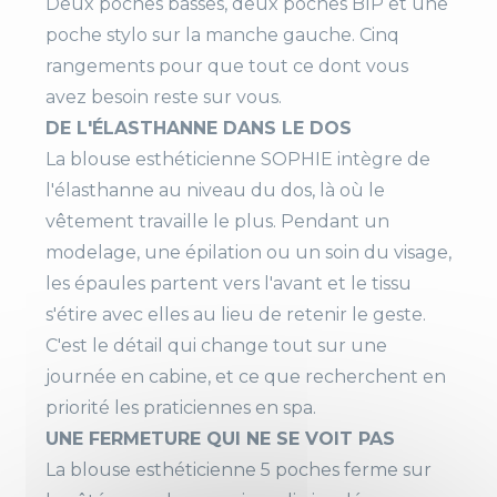
Deux poches basses, deux poches BIP et une
Compositio
65% polyester, 35% cot
poche stylo sur la manche gauche. Cinq
N
on
rangements pour que tout ce dont vous
avez besoin reste sur vous.
Manches
Courtes
DE L'ÉLASTHANNE DANS LE DOS
Couleur
Blanc
La blouse esthéticienne SOPHIE intègre de
Noir
l'élasthanne au niveau du dos, là où le
vêtement travaille le plus. Pendant un
Fermeture
Latérale
modelage, une épilation ou un soin du visage,
Pressions sous patte
les épaules partent vers l'avant et le tissu
s'étire avec elles au lieu de retenir le geste.
Poches
1 poche stylo manche g
C'est le détail qui change tout sur une
auche
journée en cabine, et ce que recherchent en
2 poches BIP
priorité les praticiennes en spa.
2 poches basses
UNE FERMETURE QUI NE SE VOIT PAS
La blouse esthéticienne 5 poches ferme sur
Aisance
Fentes côtés