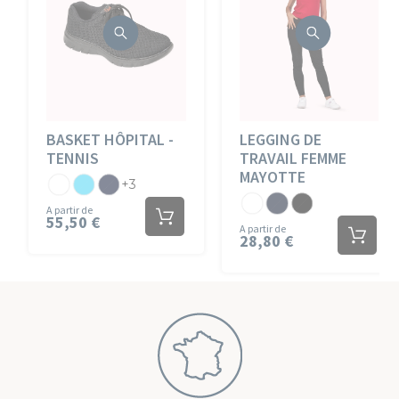
BASKET HÔPITAL -
LEGGING DE
TENNIS
TRAVAIL FEMME
MAYOTTE
Blanc
Atoll
Marine
+3
Jersey
Jersey
Jersey
A partir de
55,50 €
Blanc
Marine
Noir
A partir de
28,80 €