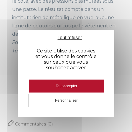
le côté, avec des pressions dissimulées sous
Soufflet d'aisance dos
une patte. Le résultat compte dans un
institut : rien de métallique en vue, aucune
ligne de boutons qui coupe le vêtement en
deux, et une allure nette.
Tout refuser
Fabriquée dans notre propre atelier en
Tunisie avec des tissus européens.
Ce site utilise des cookies
et vous donne le contrôle
sur ceux que vous
souhaitez activer
Avis
Tout accepter
Personnaliser
Commentaires (0)