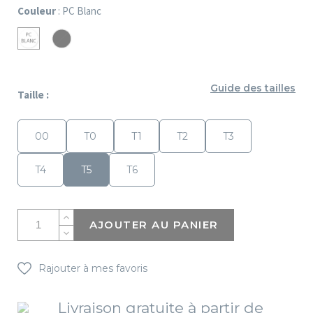
Couleur
: PC Blanc
PC
PC
Noir
Blanc
Guide des tailles
Taille :
00
T0
T1
T2
T3
T4
T5
T6
AJOUTER AU PANIER
Rajouter à mes favoris
Livraison gratuite à partir de